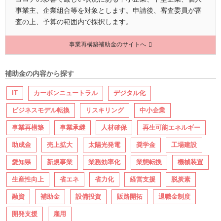
事業主、企業組合等を対象とします。申請後、審査委員が審
査の上、予算の範囲内で採択します。
事業再構築補助金のサイトへ
補助金の内容から探す
IT
カーボンニュートラル
デジタル化
ビジネスモデル転換
リスキリング
中小企業
事業再構築
事業承継
人材確保
再生可能エネルギー
助成金
売上拡大
太陽光発電
奨学金
工場建設
愛知県
新規事業
業務効率化
業態転換
機械装置
生産性向上
省エネ
省力化
経営支援
脱炭素
融資
補助金
設備投資
販路開拓
退職金制度
開発支援
雇用