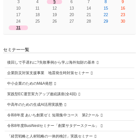
3
4
5
6
7
8
9
10
11
12
13
14
15
16
17
18
19
20
21
22
23
24
25
26
27
28
29
30
31
セミナー一覧
後回しで手遅れに?失敗事例から学ぶ海外知財の基本
企業防災対策支援事業 地震発生時対策セミナー
中小企業のためのM&A発想
実践型EC運営実力アップ連続講座(全4回)
中高年のための生成AI活用実践塾
令和8年度 あいち創業ゼミ 短期集中コース 第2クール
令和8年度BusiNestセミナー「創業サタデースクール」
「経営戦略と人材戦略の一体的検討」実践セミナー